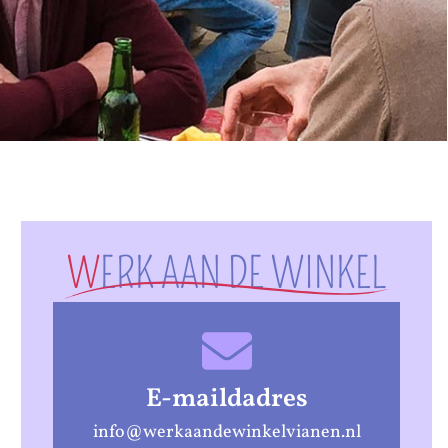
W
ERK AAN DE WINKEL
E-maildadres
info@werkaandewinkelvianen.nl