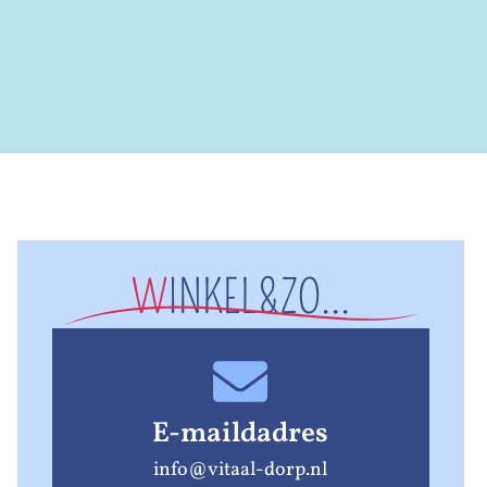
W
INKEL&ZO...
E-maildadres
info@vitaal-dorp.nl